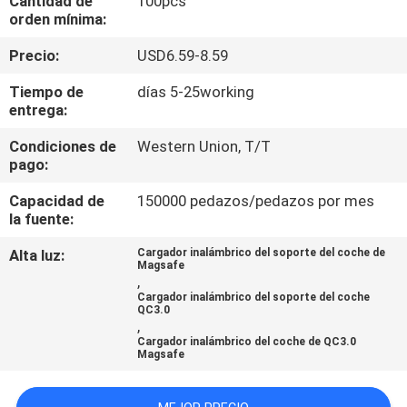
Cantidad de
100pcs
orden mínima:
CONTROL
Precio:
USD6.59-8.59
DE
Tiempo de
días 5-25working
CALIDAD
entrega:
Condiciones de
Western Union, T/T
ÉNTRENOS
pago:
EN
Capacidad de
150000 pedazos/pedazos por mes
la fuente:
CONTACTO
CON
Alta luz:
Cargador inalámbrico del soporte del coche de
Magsafe
,
Cargador inalámbrico del soporte del coche
PIDA
QC3.0
,
UNA
Cargador inalámbrico del coche de QC3.0
Magsafe
CITA