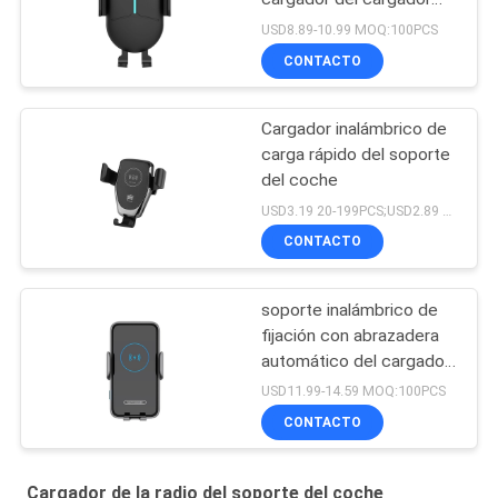
coche rápido inalámbrico
USD8.89-10.99 MOQ:100PCS
universal de la radio
CONTACTO
Cargador inalámbrico de
carga rápido del soporte
del coche
USD3.19 20-199PCS;USD2.89 200-499pcs;USD2.69 500PCS+ MOQ:20pcs
CONTACTO
soporte inalámbrico de
fijación con abrazadera
automático del cargador
del coche elegante del
USD11.99-14.59 MOQ:100PCS
sensor de 15W Qi para
CONTACTO
Cargador de la radio del soporte del coche