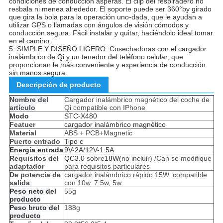
condiciones de conducción ásperas. El clip del respiradero no
resbala ni menea alrededor. El soporte puede ser 360°by girado
que gira la bola para la operación uno-dada, que le ayudan a
utilizar GPS o llamadas con ángulos de visión cómodos y
conducción segura. Fácil instalar y quitar, haciéndolo ideal tomar
en el camino.
5. SIMPLE Y DISEÑO LIGERO: Cosechadoras con el cargador
inalámbrico de Qi y un tenedor del teléfono celular, que
proporcionan le más conveniente y experiencia de conducción
sin manos segura.
Descripción de producto
Nombre del
Cargador inalámbrico magnético del coche de
artículo
Qi compatible con IPhone
Modo
STC-X480
Featuer
cargador inalámbrico magnético
Material
ABS + PCB+Magnetic
Puerto entrado
Tipo c
Energía entrada
9V-2A/12V-1.5A
Requisitos del
QC3.0
sobre
18W(
no incluir) /Can se modifique
adaptador
para requisitos particulares
De potencia de
cargador inalámbrico rápido 15W, compatible
salida
con 10w. 7.5w, 5w.
Peso neto del
55g
producto
Peso bruto del
188g
producto