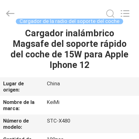
Sunning
Tension
Industrial
Co.,
Ltd..
Cargador de la radio del soporte del coche
All
Rights
Cargador inalámbrico
HOGAR
Reserved.
Developed
by
Magsafe del soporte rápido
ECER
PRODUCTOS
del coche de 15W para Apple
Iphone 12
SOBRE
NOSOTROS
Lugar de
China
origen:
VIAJE
Nombre de la
KeiMi
marca:
DE
Número de
STC-X480
LA
modelo:
FÁBRICA