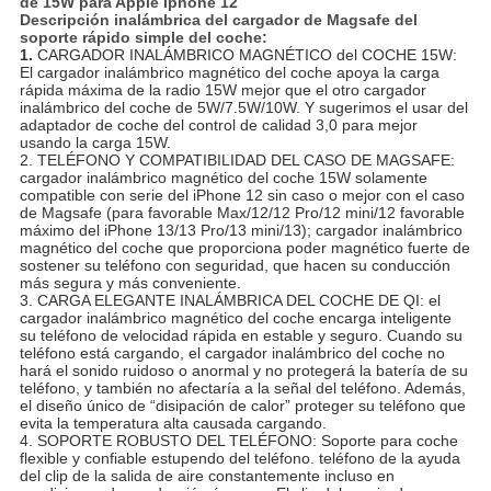
de 15W para Apple Iphone 12
Descripción inalámbrica del cargador de Magsafe del
soporte rápido simple del coche:
1.
CARGADOR INALÁMBRICO MAGNÉTICO del COCHE 15W:
El cargador inalámbrico magnético del coche apoya la carga
rápida máxima de la radio 15W mejor que el otro cargador
inalámbrico del coche de 5W/7.5W/10W. Y sugerimos el usar del
adaptador de coche del control de calidad 3,0 para mejor
usando la carga 15W.
2. TELÉFONO Y COMPATIBILIDAD DEL CASO DE MAGSAFE:
cargador inalámbrico magnético del coche 15W solamente
compatible con serie del iPhone 12 sin caso o mejor con el caso
de Magsafe (para favorable Max/12/12 Pro/12 mini/12 favorable
máximo del iPhone 13/13 Pro/13 mini/13); cargador inalámbrico
magnético del coche que proporciona poder magnético fuerte de
sostener su teléfono con seguridad, que hacen su conducción
más segura y más conveniente.
3. CARGA ELEGANTE INALÁMBRICA DEL COCHE DE QI: el
cargador inalámbrico magnético del coche encarga inteligente
su teléfono de velocidad rápida en estable y seguro. Cuando su
teléfono está cargando, el cargador inalámbrico del coche no
hará el sonido ruidoso o anormal y no protegerá la batería de su
teléfono, y también no afectaría a la señal del teléfono. Además,
el diseño único de “disipación de calor” proteger su teléfono que
evita la temperatura alta causada cargando.
4. SOPORTE ROBUSTO DEL TELÉFONO: Soporte para coche
flexible y confiable estupendo del teléfono. teléfono de la ayuda
del clip de la salida de aire constantemente incluso en