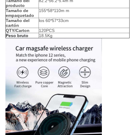
Tamaño del
82.2*56.2*5.4m m
producto
Tamaño de
155*58*110m m
empaquetado
Tamaño del
los 60*57*33cm
cartón
QTY/Carton
120PCS
Peso bruto
18.5Kg