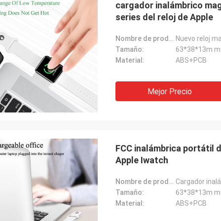
cargador inalámbrico mag
series del reloj de Apple
Nombre de producto:
Tamaño:
63*38*13m m
Material:
ABS+PCB
Mejor Precio
FCC inalámbrica portátil 
Apple Iwatch
Nombre de producto:
Cargador inalá
Tamaño:
63*38*13m m
Material:
ABS+PCB