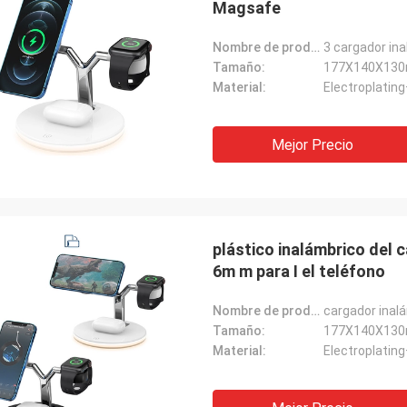
Magsafe
Nombre de producto:
3 cargador in
Tamaño:
177X140X13
Material:
Electroplatin
Mejor Precio
plástico inalámbrico del 
6m m para I el teléfono
Nombre de producto:
cargador inalá
Tamaño:
177X140X13
Material:
Electroplatin