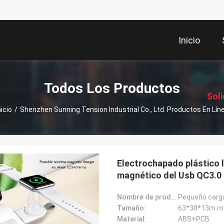
Inicio
描
述
Todos Los Productos
Soli
nicio
/
Shenzhen Sunning Tension Industrial Co., Ltd. Productos En Lín
Co
Electrochapado plástico 
magnético del Usb QC3.0
Nombre de producto:
Pequeño carga
Tamaño:
63*38*13m m
Material:
ABS+PCB