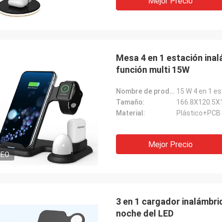
Mejor Precio
Mesa 4 en 1 estación inal
función multi 15W
Nombre de producto:
Tamaño:
166.8X120.5X
Material:
Plástico+PCB
Mejor Precio
DEO
3 en 1 cargador inalámbri
noche del LED