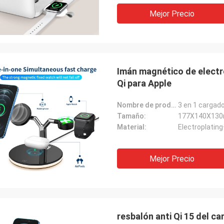
Mejor Precio
Imán magnético de elect
Qi para Apple
Nombre de producto:
3 en 1 cargad
Tamaño:
177X140X13
Material:
Electroplatin
Mejor Precio
resbalón anti Qi 15 del 