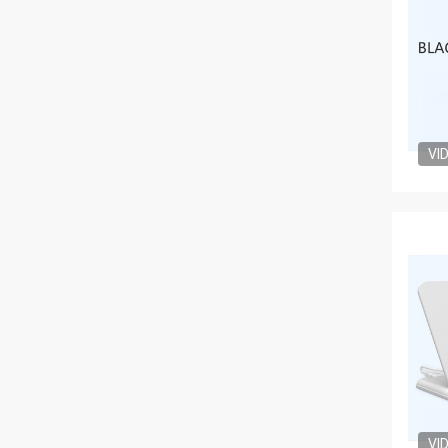
VI
VI