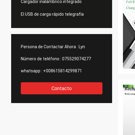
Cargador inalámbrico integrado
El USB de carga rápido telegrafía
Persona de Contactar Ahora :
Lyn
Número de teléfono :
075529074277
whatsapp :
+008615814299871
Contacto