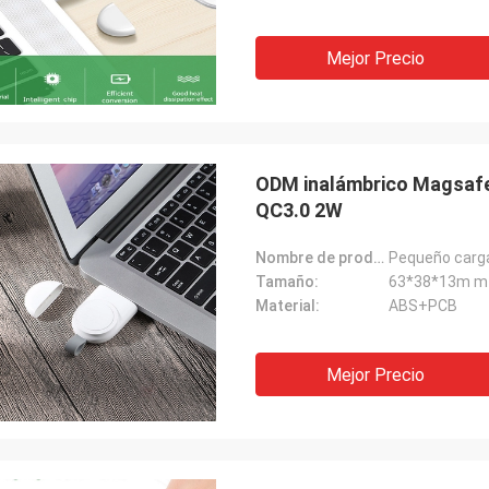
Mejor Precio
ODM inalámbrico Magsafe 
QC3.0 2W
Nombre de producto:
Tamaño:
63*38*13m m
Material:
ABS+PCB
Mejor Precio