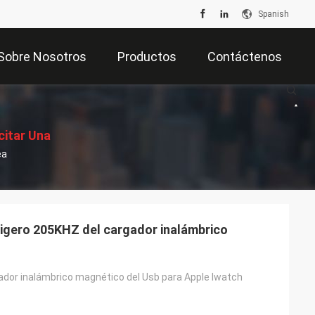
Spanish
Sobre Nosotros
Productos
Contáctenos
citar Una
ea
tización
ligero 205KHZ del cargador inalámbrico
dor inalámbrico magnético del Usb para Apple Iwatch