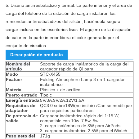
5.
Diseño antirresbaladizo y termal: La parte inferior y el área de
carga del teléfono de la estación de carga instalaron los
remiendos antirresbaladizos del silicón, haciéndola segura
cargar incluso en los escritorios lisos.
El agujero de la disipación
de calor en la parte inferior libera el calor generado por el
conjunto de circuitos.
Descripción de producto
Nombre del
Soporte de carga inalámbrico de la carga del
artículo
cargador rápido de Qi para
Modo
STC-X455
Featuer
Folding.Atmosphere Lamp.3 en 1 cargador
inalámbrico
Material
Plástico + de acrílico
Puerto entrado
Tipo c
Energía entrada
5V/3A.9V/2A.12V/1.5A
Requisitos del
QC3.0
sobre
18W(
no incluir) /Can se modifique
adaptador
para requisitos particulares
De potencia de
Cargador inalámbrico rápido del 1:15 W,
salida
compatible con 10w. 7.5w, 5w.
2: carga inalámbrica de 3W para AirPods
3: cargador inalámbrico 2.5W para el iWatch
Peso neto del
171g