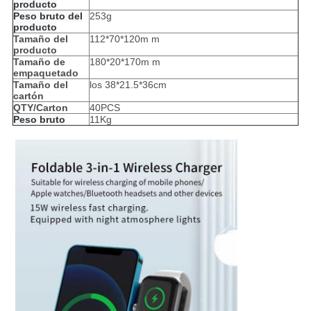
producto
Peso bruto del
253g
producto
Tamaño del
112*70*120m m
producto
Tamaño de
180*20*170m m
empaquetado
Tamaño del
los 38*21.5*36cm
cartón
QTY/Carton
40PCS
Peso bruto
11Kg