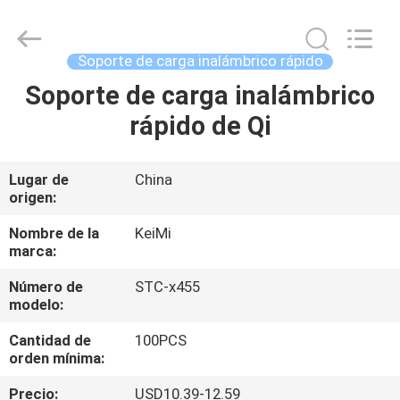
Sunning
Tension
Industrial
Co.,
Ltd..
Soporte de carga inalámbrico rápido
All
Rights
Soporte de carga inalámbrico
HOGAR
Reserved.
Developed
by
rápido de Qi
ECER
PRODUCTOS
Lugar de
China
origen:
SOBRE
NOSOTROS
Nombre de la
KeiMi
marca:
Número de
STC-x455
VIAJE
modelo:
DE
Cantidad de
100PCS
LA
orden mínima:
FÁBRICA
Precio:
USD10.39-12.59