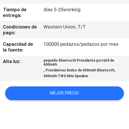
Tiempo de
días 5-25working
CONTROL
entrega:
DE
Condiciones de
Western Union, T/T
CALIDAD
pago:
Capacidad de
100000 pedazos/pedazos por mes
la fuente:
ÉNTRENOS
EN
Alta luz:
pequeño Bluetooth Presidente portátil de
400mAh
,
,
CONTACTO
Presidentes lindos de 400mAh Bluetooth
400mAh TWS Mini Speaker
CON
MEJOR PRECIO
PIDA
UNA
CITA