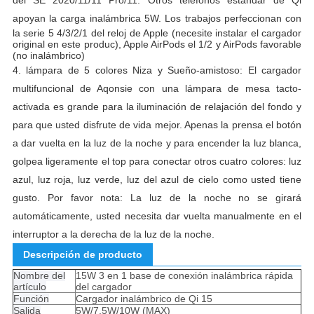
del SE 2020/11/11 Pro/11.
Otros teléfonos estándar de Qi
apoyan la carga inalámbrica 5W
. Los trabajos perfeccionan con
la serie 5 4/3/2/1 del reloj de Apple (necesite instalar el cargador
original en este produc), Apple AirPods el 1/2 y AirPods favorable
(no inalámbrico)
4.
lámpara de 5 colores Niza y Sueño-amistoso: El cargador
multifuncional de Aqonsie con una lámpara de mesa tacto-
activada es grande para la iluminación de relajación del fondo y
para que usted disfrute de vida mejor.
Apenas la prensa el botón
a dar vuelta en la luz de la noche y para encender la luz blanca,
golpea ligeramente el top para conectar otros cuatro colores: luz
azul, luz roja, luz verde, luz del azul de cielo como usted tiene
gusto.
Por favor nota: La luz de la noche no se girará
automáticamente, usted necesita dar vuelta manualmente en el
interruptor a la derecha de la luz de la noche.
Descripción de producto
Nombre del
15W 3 en 1 base de conexión inalámbrica rápida
artículo
del cargador
Función
Cargador inalámbrico de Qi 15
Salida
5W/7.5W/10W (MAX)