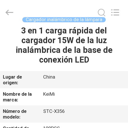
Tension
Industrial
Co.,
Ltd..
All
Cargador inalámbrico de la lámpara
Rights
Reserved.
3 en 1 carga rápida del
HOGAR
Developed
by
ECER
cargador 15W de la luz
PRODUCTOS
inalámbrica de la base de
conexión LED
SOBRE
NOSOTROS
Lugar de
China
origen:
VIAJE
Nombre de la
KeiMi
marca:
DE
Número de
STC-X356
LA
modelo:
FÁBRICA