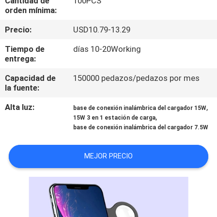
Cantidad de
100PCS
orden mínima:
CONTROL
Precio:
USD10.79-13.29
DE
Tiempo de
días 10-20Working
CALIDAD
entrega:
Capacidad de
150000 pedazos/pedazos por mes
ÉNTRENOS
la fuente:
EN
Alta luz:
,
base de conexión inalámbrica del cargador 15W
,
CONTACTO
15W 3 en 1 estación de carga
base de conexión inalámbrica del cargador 7.5W
CON
MEJOR PRECIO
PIDA
UNA
CITA