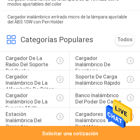
modos ajustables del color
Cargador inalámbrico entrado micro de la lámpara ajustable
del ABS 10W con Pen Holder
Categorías Populares
Todos
Cargador De La 
Cargador 
Radio Del Soporte 
Inalámbrico De 
Del Coche
Escritorio
Cargador 
Soporte De Carga 
Inalámbrico De La 
Inalámbrico Rápido
Alfombrilla De Ráton
Cargador 
Banco Inalámbrico 
Inalámbrico De La 
Del Poder De Carga
Función Multi
Estación 
Cargadores 
Inalámbrica Del 
Inalámbricos 
Cargador
Portátiles
Solicitar una cotización