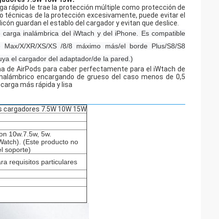
rga rápido le trae la protección múltiple como protección de
do técnicas de la protección excesivamente, puede evitar el
licón guardan el establo del cargador y evitan que deslice.
 carga inalámbrica del iWtach y del iPhone. Es compatible
le Max/X/XR/XS/XS /8/8 máximo más/el borde Plus/S8/S8
ya el cargador del adaptador/de la pared.)
a de AirPods para caber perfectamente para el iWtach de
 inalámbrico encargando de grueso del caso menos de 0,5
carga más rápida y lisa
los cargadores 7.5W 10W 15W
con 10w.7.5w, 5w.
iWatch). (Este producto no
el soporte)
ra requisitos particulares