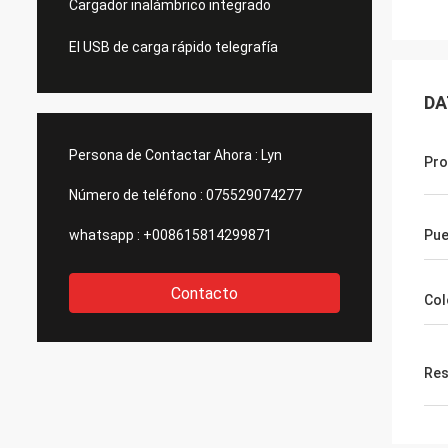
Cargador inalámbrico integrado
El USB de carga rápido telegrafía
DA
Persona de Contactar Ahora :
Lyn
Pro
Número de teléfono :
075529074277
whatsapp :
+008615814299871
Pue
Contacto
Col
Res