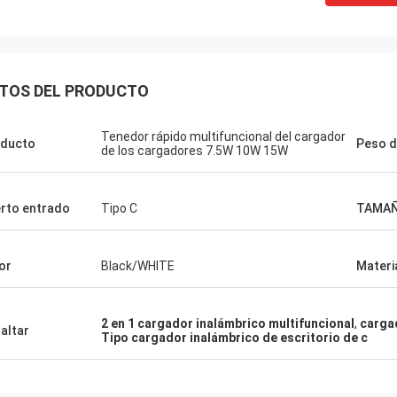
TOS DEL PRODUCTO
Tenedor rápido multifuncional del cargador
ducto
Peso d
de los cargadores 7.5W 10W 15W
rto entrado
Tipo C
TAMA
or
Black/WHITE
Materi
2 en 1 cargador inalámbrico multifuncional
,
carga
altar
Tipo cargador inalámbrico de escritorio de c