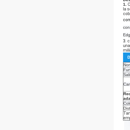
1.
C
la 
cob
com
con
Edg
3.
c
una
mil
D
Nom
Fun
Sal
Car
Req
ad
Col
Dis
Ta
em