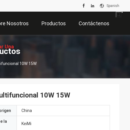
Spanish
re Nosotros
Productos
Contáctenos
ar Una
ductos
tifuncional 10W 15W
zación
multifuncional 10W 15W
origen
China
e la
KeiMi