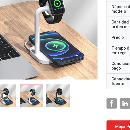
Número 
modelo
Cantidad
orden mí
Precio
Tiempo d
entrega
Condicio
pago
Capacidad
fuente
Mejor P