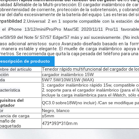
alidad &Reliable de la Multi-protección: El cargador inalámbrico de ca
sobreintensidad de corriente, protección de la sobretensión, y cobran
rar del daño excesivamente de la batería del equipo.
Las esteras del si
patibilidad
2.Universal
:
2 en 1 soporte compatible con la estación de
 el iPhone 13/12/mini/Pro/Pro Max/SE 2020/11/11 Pro/11 favorab
e/S9/S9 del Note 5/ S7/S7 Edge/S7 más y así sucesivamente. (No inclu
aso adicional amistoso: surco Avanzado-diseñado basado en la form
 manera estable y elegante. El muelle de carga inalámbrico apoya
ímetros. Se recomienda que quita la caja pesada del teléfono para una 
escripción de producto
bre del artículo
Tenedor rápido multifuncional del cargador de 
ción
cargador inalámbrico 15W
ida
5W/7.5W/10W/15W (MAX)
1: cargador inalámbrico rápido 15w, compatible 
acterística
2.
soporte para el cargador inalámbrico (para el 
incluye la carga inalámbrica para el iWatch, sólo 
uisitos del
QC3.0
sobre
18W(
no incluir) /Can se modifique pa
aptador
or
Negro, blanco
tancia de carga
≤5mm
maño de
473*393*310m m
paquetado