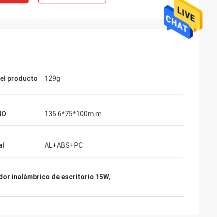
el producto
129g
ÑO
135.6*75*100m m
al
AL+ABS+PC
dor inalámbrico de escritorio 15W
,