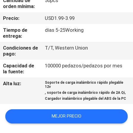
Cantidad de
50pcs
orden mínima:
CONTROL
Precio:
USD1.99-3.99
DE
Tiempo de
días 5-25Working
CALIDAD
entrega:
Condiciones de
T/T, Western Union
ÉNTRENOS
pago:
EN
Capacidad de
100000 pedazos/pedazos por mes
la fuente:
CONTACTO
CON
Alta luz:
Soporte de carga inalámbrico rápido plegable
12v
,
,
soporte de carga inalámbrico rápido de 2A Qi
Cargador inalámbrico plegable del ABS de la PC
PIDA
UNA
MEJOR PRECIO
CITA