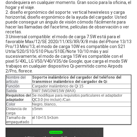
dondequiera en cualquier momento. Gran socio para la oficina, el
hogar y el viaje.
2. diseño ergonómico del soporte: vertical hewireless y carga
horizontal, diseño ergonómico de la ayuda del cargador. Usted
puede conseguir un ángulo de visión cómodo fácilmente para
hacer las llamadas del facetime, películas de observación o ver
recetas.
3.Universal compatible: el modo de carga 7.5W está para el
favorable Max/12/SE 2020/11/XS/XR/X/8 más del iPhone 13/13
Pro/13 Mini/13; el modo de carga 10W es compatible con S21
Utrla/S20/S10/S10 Plus/S10E/Note 10/10 más y así
sucesivamente; el modo de carga 15W es compatible con el
pixel 5/4XL, LG V50/V40/V35/de Google; que carga el modo 5W
trabajos en cualquier dispositivo Qi-permitido como Airpods
2/Pro, florece.
Nombre del
Soporte inalámbrico del cargador del teléfono del
artículo
transmisor inalámbrico del cargador de Qi
Función
Cargador inalámbrico de Qi 15
Salida
5W/7.5W/10W/15W (MAX)
Requisitos del
Se modifique para requisitos particulares
el adaptador
adaptador
QC3.0 (
no incluir) /Can
Color
Negro, blanco,
Distancia de
≤5mm
carga
Tamaño de
el 10×15.5×3cm
empaquetado