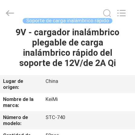
Sunning
Tension
Industrial
Co.,
Ltd..
Soporte de carga inalámbrico rápido
All
Rights
9V - cargador inalámbrico
HOGAR
Reserved.
Developed
by
plegable de carga
ECER
PRODUCTOS
inalámbrico rápido del
soporte de 12V/de 2A Qi
SOBRE
NOSOTROS
Lugar de
China
origen:
VIAJE
Nombre de la
KeiMi
marca:
DE
Número de
STC-740
LA
modelo:
FÁBRICA